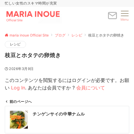
忙しい女性のスキマ時間が充実
Menu
maria inoue Official Site
ブログ
レシピ
枝豆とホタテの卵焼き
レシピ
枝豆とホタテの卵焼き
2026年3月9日
このコンテンツを閲覧するにはログインが必要です。お願
い
Log In
. あなたは会員ですか ?
会員について
前のページへ
投
チンゲンサイの中華ナムル
稿
ナ
ビ