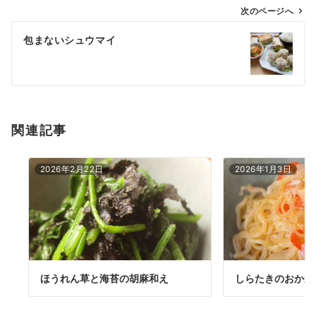
ゲ
次のページへ
ー
包まないシュウマイ
シ
ョ
ン
関連記事
2026年2月22日
2026年1月3日
ほうれん草と海苔の胡麻和え
しらたきのおかか