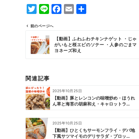
T
Li
F
E
共
w
n
a
m
有
itt
e
c
ai
前のページへ
投
er
e
l
【動画】ふわふわチキンナゲット ・じゃ
稿
がいもと桜エビのソテー ・人参のごまマ
b
ナ
ヨネーズ和え
o
ビ
ゲ
o
ー
k
関連記事
シ
ョ
2025年10月25日
ン
【動画】豚とレンコンの味噌炒め・ほうれ
ん草と海苔の胡麻和え・キャロットラ…
2025年10月25日
【動画】ひとくちサーモンフライ・デパ地
下風サツマイモのデリサラダ・ブロッ…