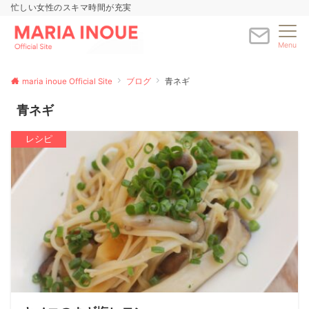
忙しい女性のスキマ時間が充実
Menu
maria inoue Official Site
ブログ
青ネギ
青ネギ
レシピ