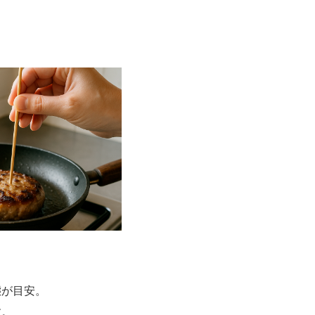
態が目安。
す。