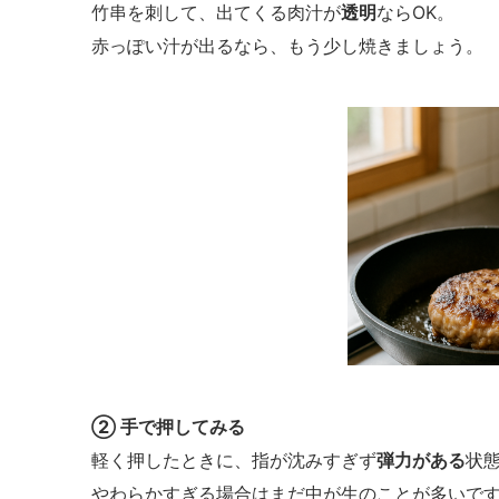
竹串を刺して、出てくる肉汁が
透明
ならOK。
赤っぽい汁が出るなら、もう少し焼きましょう。
② 手で押してみる
軽く押したときに、指が沈みすぎず
弾力がある
状
やわらかすぎる場合はまだ中が生のことが多いで