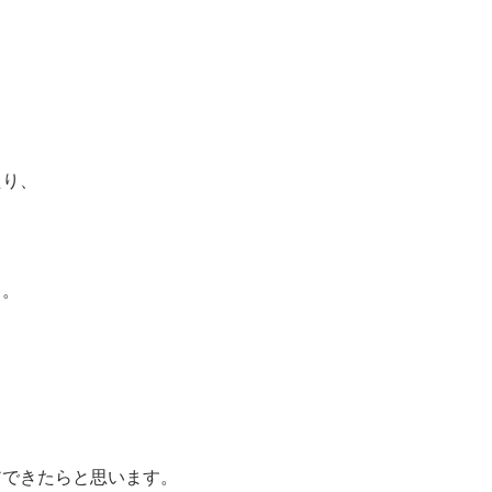
たり、
り。
、
アできたらと思います。