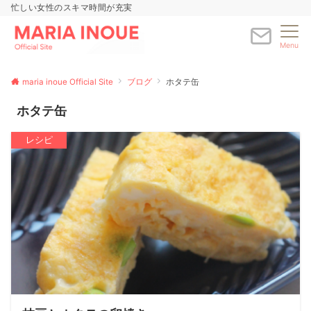
忙しい女性のスキマ時間が充実
Menu
maria inoue Official Site
ブログ
ホタテ缶
ホタテ缶
レシピ